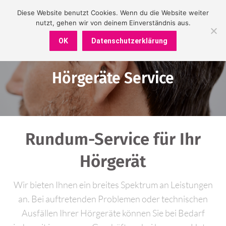
Diese Website benutzt Cookies. Wenn du die Website weiter
nutzt, gehen wir von deinem Einverständnis aus.
OK
Datenschutzerklärung
Hörgeräte Service
Sie befinden sich hier:
Rundum-Service für Ihr
Hörgerät
Wir bieten Ihnen ein breites Spektrum an Leistungen
an. Bei auftretenden Problemen oder technischen
Ausfällen Ihrer Hörgeräte können Sie bei Bedarf