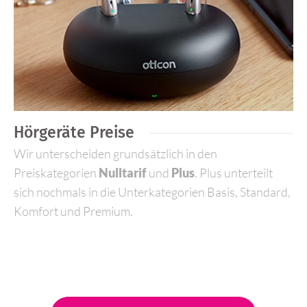
Hörgeräte Preise
Wir unterscheiden grundsätzlich in den
Preiskategorien
Nulltarif
und
Plus
. Plus unterteilt
sich nochmals in die Unterkategorien Basis, Standard,
Komfort und Premium.