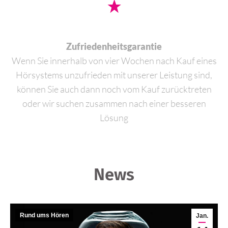
Zufriedenheitsgarantie
Wenn Sie innerhalb von vier Wochen nach Kauf eines
Hörsystems unzufrieden mit unserer Leistung sind,
können Sie auch dann noch vom Kauf zurücktreten
oder wir suchen zusammen nach einer besseren
Lösung
News
Rund ums Hören
Jan.