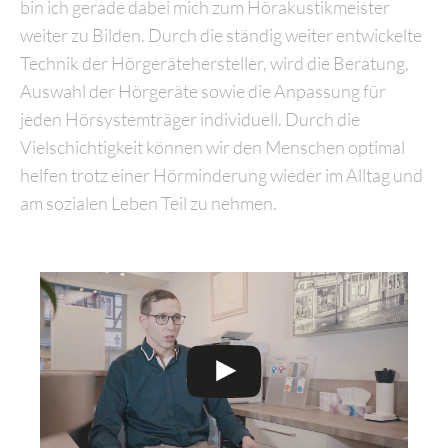
bin ich gerade dabei mich zum Hörakustikmeister
weiter zu Bilden. Durch die ständig weiter entwickelte
Technik der Hörgerätehersteller, wird die Beratung,
Auswahl der Hörgeräte sowie die Anpassung für
jeden Hörsystemträger individuell. Durch die
Vielschichtigkeit können wir den Menschen optimal
helfen trotz einer Hörminderung wieder im Alltag und
am sozialen Leben Teil zu nehmen.