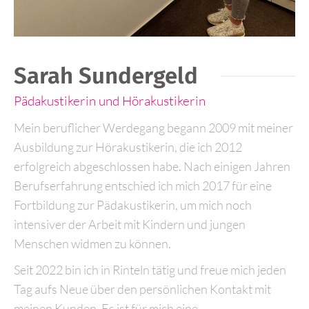
Sarah Sundergeld
Pädakustikerin und Hörakustikerin
Mein beruflicher Werdegang begann 2009 mit meiner
Ausbildung zur Hörakustikerin, die ich 2012
erfolgreich abgeschlossen habe. Nach einigen Jahren
Berufserfahrung entschied ich mich 2017 für eine
Fortbildung zur Pädakustikerin, um mich noch
intensiver der Arbeit mit Kindern und jungen
Menschen widmen zu können.
Seit 2022 bin ich in Rinteln tätig und freue mich jeden
Tag aufs Neue über den persönlichen Kontakt mit
meinen Kunden. Es ist für mich eine