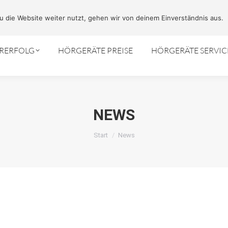
Kostenlose F
 die Website weiter nutzt, gehen wir von deinem Einverständnis aus.
ÖRERFOLG
HÖRGERÄTE PREISE
HÖRGERÄTE SERVIC
NEWS
Sie befinden sich hier:
Start
News
Jan.