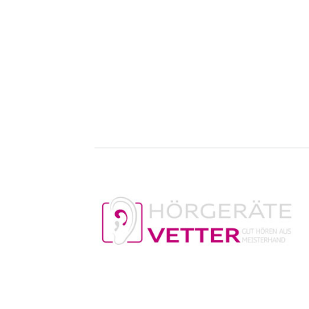
Henry Hupe. (Rinteln) Benjamin Vetter, 
bekannt, dass trotz Corona-Krise voller S
Hörgeräten angeboten wird. „Ich habe d
Batterien in…
Details