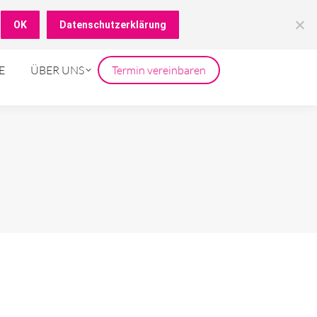
05751 7056703
achberatung
OK
Datenschutzerklärung
E
ÜBER UNS
Termin vereinbaren