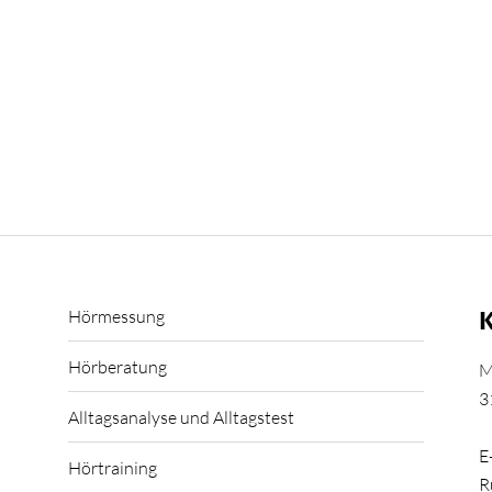
Inhaber von Hörgeräte Vetter am Marktplatz gibt
ervice für Kunden und alle Rintelner mit
afür gesorgt, dass genügend Pflegeprodukte und
Hörmessung
Hörberatung
M
3
Alltagsanalyse und Alltagstest
E
Hörtraining
R