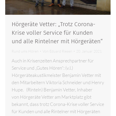
Hörgeräte Vetter: „Trotz Corona-
Krise voller Service für Kunden
und alle Rintelner mit Hörgeräten“
Rund ums Hören
Von
Eduard Riesen
20. Januar 2021
Auch in Krisenzeiten Ansprechpartner für
Service und „Gutes Hören“: (v.l.)
Hörgeräteakustikmeister Benjamin Vetter mit
den Mitarbeitern Viktoria Schneider und Henry
Hupe. (Rinteln) Benjamin Vetter, Inhaber
von Hörgeräte Vetter am Marktplatz gibt
bekannt, dass trotz Corona-Krise voller Service
für Kunden und alle Rintelner mit Hörgeräten