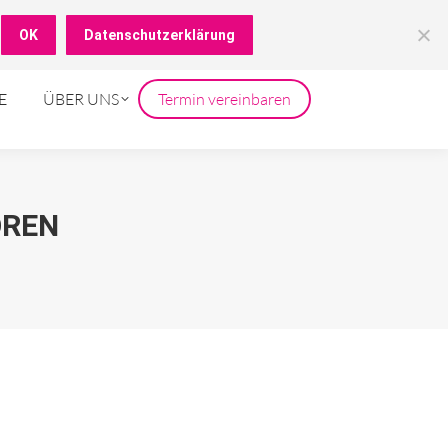
05751 7056703
achberatung
OK
Datenschutzerklärung
E
ÜBER UNS
Termin vereinbaren
ÖREN