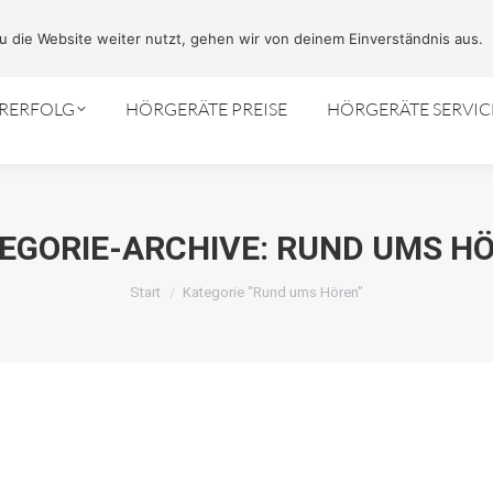
Kostenlose F
 die Website weiter nutzt, gehen wir von deinem Einverständnis aus.
ÖRERFOLG
HÖRGERÄTE PREISE
HÖRGERÄTE SERVIC
EGORIE-ARCHIVE:
RUND UMS H
Sie befinden sich hier:
Start
Kategorie "Rund ums Hören"