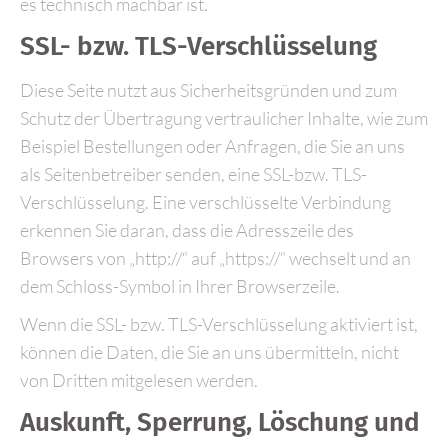
es technisch machbar ist.
SSL- bzw. TLS-Verschlüsselung
Diese Seite nutzt aus Sicherheitsgründen und zum
Schutz der Übertragung vertraulicher Inhalte, wie zum
Beispiel Bestellungen oder Anfragen, die Sie an uns
als Seitenbetreiber senden, eine SSL-bzw. TLS-
Verschlüsselung. Eine verschlüsselte Verbindung
erkennen Sie daran, dass die Adresszeile des
Browsers von „http://“ auf „https://“ wechselt und an
dem Schloss-Symbol in Ihrer Browserzeile.
Wenn die SSL- bzw. TLS-Verschlüsselung aktiviert ist,
können die Daten, die Sie an uns übermitteln, nicht
von Dritten mitgelesen werden.
Auskunft, Sperrung, Löschung und